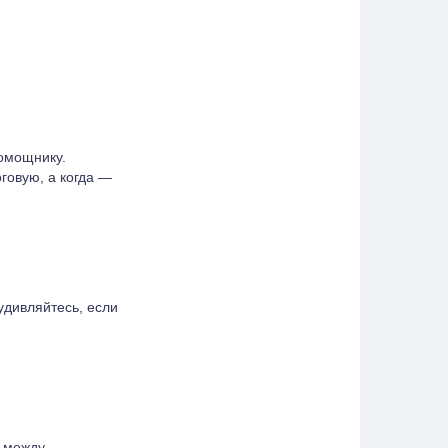
омощнику.
оговую, а когда —
удивляйтесь, если
у между