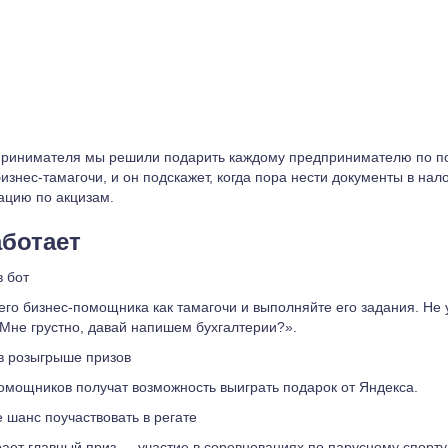
дпринимателя мы решили подарить каждому предпринимателю по п
изнес-тамагочи, и он подскажет, когда пора нести документы в нал
ацию по акцизам.
аботает
 бот
го бизнес-помощника как тамагочи и выполняйте его задания. Не 
«‎Мне грустно, давай напишем бухгалтерии?».
 в розыгрыше призов
омощников получат возможность выиграть подарок от Яндекса.
 шанс поучаствовать в регате
рает главный приз — участие в соревнованиях по парусному спорт