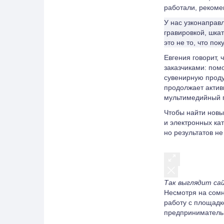
работали, рекоме
У нас узконаправ
гравировкой, шка
это не то, что по
Евгения говорит,
заказчиками: пом
сувенирную проду
продолжает актив
мультимедийный 
Чтобы найти новы
и электронных ка
но результатов не
Так выглядит са
Несмотря на сомн
работу с площадк
предпринимательн