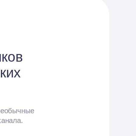
иков
ских
 необычные
канала.