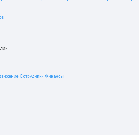
ов
елий
движение
Сотрудники
Финансы