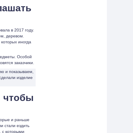
лашать
ала в 2017 году.
ем, деревом.
 которых иногда
редметы. Особой
вятся заказчики.
ию и показываем,
о сделали изделие
, чтобы
торые и раньше
и стали ездить
, с которыми