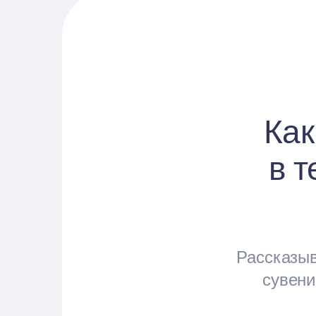
Как
в т
Рассказыв
сувени