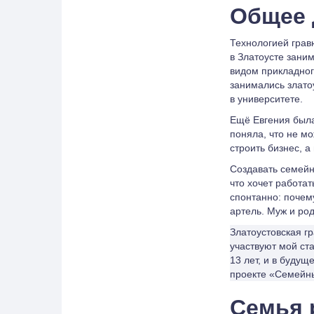
Общее 
Технологией грав
в Златоусте зани
видом прикладног
занимались злато
в университете.
Ещё Евгения была
поняла, что не мо
строить бизнес, а
Создавать семейн
что хочет работа
спонтанно: почему
артель. Муж и ро
Златоустовская г
участвуют мой ст
13 лет, и в буду
проекте «Семейны
Семья 