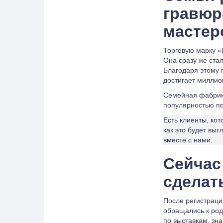
гравюр
мастер
Торговую марку «
Она сразу же ста
Благодаря этому 
достигает миллио
Семейная фабрика
популярностью по
Есть клиенты, ко
как это будет выг
вместе с нами.
Сейчас
сделат
После регистраци
обращались к род
по выставкам, зн