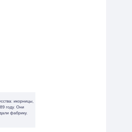
сства: икорницы,
89 году. Они
здали фабрику.