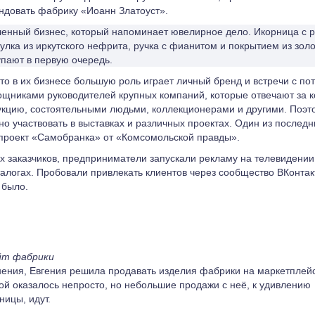
ндовать фабрику «Иоанн Златоуст».
ленный бизнес, который напоминает ювелирное дело. Икорница с 
тулка из иркутского нефрита, ручка с фианитом и покрытием из зол
купают в первую очередь.
 что в их бизнесе большую роль играет личный бренд и встречи с п
ощниками руководителей крупных компаний, которые отвечают за 
кцию, состоятельными людьми, коллекционерами и другими. Поэт
но участвовать в выставках и различных проектах. Один из послед
проект «Самобранка» от «Комсомольской правды».
х заказчиков, предприниматели запускали рекламу на телевидении
талогах. Пробовали привлекать клиентов через сообщество ВКонтак
 было.
йт фабрики
ения, Евгения решила продавать изделия фабрики на маркетплейс
ой оказалось непросто, но небольшие продажи с неё, к удивлению
ицы, идут.