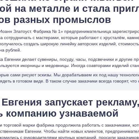
ой на металле и стала приг
ов разных промыслов
Иоанн Златоуст. Фабрика № 1» предпринимательница зарегистриров
ла сотрудничать с мастерами, которые работают с хрусталём, камн
получилось создать широкую линейку авторских изделий, стоимость
на рублей.
 Евгении делает сувениры, посуду, часы, подсвечники и другие п
льзуются икорницы и медовницы. Иногда соавторами изделий стано
торые сами рисуют эскизы. Мы дорабатываем их под нашу технолог
лядеть в готовом виде. В таком случае заказчики всегда говорят, чт
 Евгения запускает рекламу
ь компанию узнаваемой
и торговой марки фабрика продолжила работать с заказчиками, ко
ственникам Евгении. Чтобы найти новых клиентов, предпринимател
акомились с руководителями крупных компаний, просили заказчиков