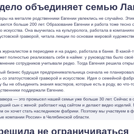
дело объединяет семью Ла
юры на металле родственники Евгении увлеклись не случайно. Эт
маются больше 200 лет. Образование Евгении и работа тоже тесно 
о искусства. Она выучилась на культуролога, работала в компаниях
устовской гравюрой, читала лекции по основам мировой художеств
 журналистом в периодике и на радио, работала в банке. В какой-
жет полностью реализовать себя в найме: у руководства было своё
 мнение сотрудников учитывали редко. Тогда Евгения решила откры
ый бизнес будущая предпринимательница сначала не планировал
ть со златоустовской гравюрой и искусством. Идея о семейной фабр
 бы не объединить знания мастеров, которые есть в роду, во что-т
дственники поддержали Евгению.
равюра — это промысел нашей семьи уже больше 30 лет. Сейчас в
арший сын с женой: работают над сайтом и делают видео изделий
щем он хочет стать наследником фабрики. Поэтому мы участвуем в
е компании России» в Челябинской области.
решила не ограничиваться