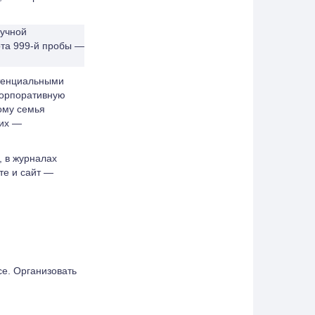
ручной
ота 999-й пробы —
отенциальными
корпоративную
ому семья
них —
, в журналах
те и сайт —
е. Организовать