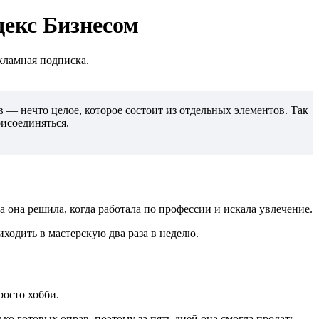
декс Бизнесом
кламная подписка.
в — нечто целое, которое состоит из отдельных элементов. Так
рисоединяться.
 она решила, когда работала по профессии и искала увлечение.
риходить в мастерскую два раза в неделю.
росто хобби.
ько готовых оправ, поэтому за пять дней она смогла продать