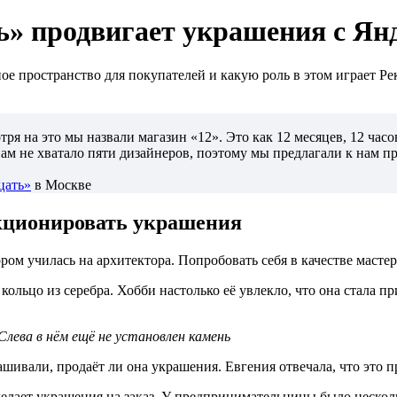
ь» продвигает украшения с Ян
ое пространство для покупателей и какую роль в этом играет Ре
ря на это мы назвали магазин «12». Это как 12 месяцев, 12 часо
ам не хватало пяти дизайнеров, поэтому мы предлагали к нам п
цать»
в Москве
кционировать украшения
м училась на архитектора. Попробовать себя в качестве мастера
 кольцо из серебра. Хобби настолько её увлекло, что она стала п
 Слева в нём ещё не установлен камень
шивали, продаёт ли она украшения. Евгения отвечала, что это п
ь делает украшения на заказ. У предпринимательницы было нескол