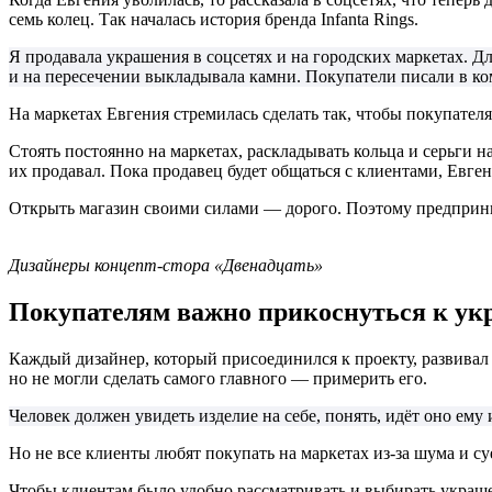
семь колец. Так началась история бренда Infanta Rings.
Я продавала украшения в соцсетях и на городских маркетах. Д
и на пересечении выкладывала камни. Покупатели писали в ко
На маркетах Евгения стремилась сделать так, чтобы покупателя
Стоять постоянно на маркетах, раскладывать кольца и серьги н
их продавал. Пока продавец будет общаться с клиентами, Евге
Открыть магазин своими силами — дорого. Поэтому предприни
Дизайнеры концепт-стора «Двенадцать»
Покупателям важно прикоснуться к укр
Каждый дизайнер, который присоединился к проекту, развивал
но не могли сделать самого главного — примерить его.
Человек должен увидеть изделие на себе, понять, идёт оно ем
Но не все клиенты любят покупать на маркетах из-за шума и с
Чтобы клиентам было удобно рассматривать и выбирать украш