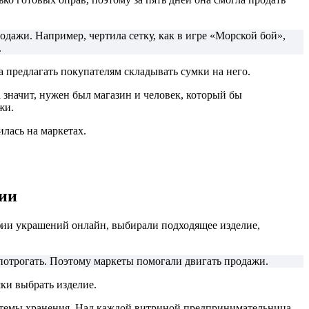
дажи. Например, чертила сетку, как в игре «Морской бой»,
.
а предлагать покупателям складывать сумки на него.
а значит, нужен был магазин и человек, который бы
жи.
лась на маркетах.
фии
афии украшений онлайн, выбирали подходящее изделие,
 потрогать. Поэтому маркеты помогали двигать продажи.
шки выбрать изделие.
истемы хранения. Над каждой витриной предпринимательница