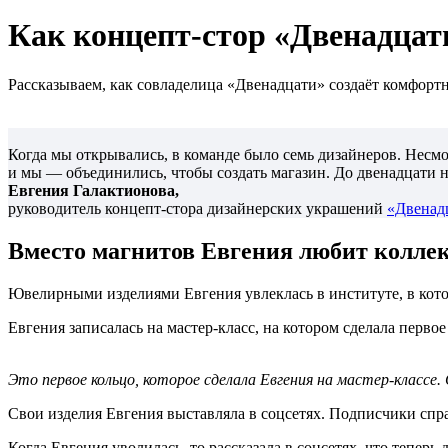
Как концепт-стор «Двенадцат
Рассказываем, как совладелица «Двенадцати» создаёт комфортн
Когда мы открывались, в команде было семь дизайнеров. Несмот
и мы — объединились, чтобы создать магазин. До двенадцати н
Евгения Галактионова,
руководитель концепт-стора дизайнерских украшений
«Двенад
Вместо магнитов Евгения любит колле
Ювелирными изделиями Евгения увлеклась в институте, в которо
Евгения записалась на мастер-класс, на котором сделала первое
Это первое кольцо, которое сделала Евгения на мастер-классе.
Свои изделия Евгения выставляла в соцсетях. Подписчики спра
Когда Евгения уволилась, то рассказала в соцсетях, что тепер