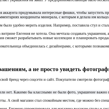
ля аккаунта придумывала интересные фишки, чтобы запустить про
мментариях координаты минерала, с которым я делала им кольцо
м было удобно мерить изделия. Например, поставила стул и стал
а витрине Евгения не хотела. Она мечтала создавать украшения, 
ния сможет разрабатывать новые коллекции и планировать прода
мательница объединилась с дизайнерами, с которыми познакоми
ашениям, а не просто увидеть фотогра
 свой бренд через соцсети и сайт. Покупатели смотрели фотогр
у или нет. Какими бы классными не были фото, украшение важно
уеты. А свой магазин стал спокойным местом, где можно без спе
ения, Евгения спроектировала для магазина высокие столы и с