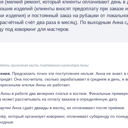
я (мелкий ремонт, который клиенты оплачивают день в 
пошив изделий (клиенты вносят предоплату при заказе и
чи изделия) и постоянный заказ на рубашки от локально
 расчётный счёт два раза в месяц). По выходным Анна с
ду под коворкинг для мастеров.
ядеть приходная часть платёжного календаря Анны
ления.
Предсказать точно эти поступления нельзя: Анна не знает, в 
придёт. Она посчитала, сколько зарабатывает в среднем в день, и в
скресеньям ателье Анны не работает.
 Анны в работе два вечерних платья и костюм. Финальные примерк
а может рассчитывать на оплату заказов в определённую дату.
артии Анна сдаёт дважды в месяц, их оплачивают после приёмки.
ёр, который организует коворкинг, оплачивает субаренду по поне
ходные.