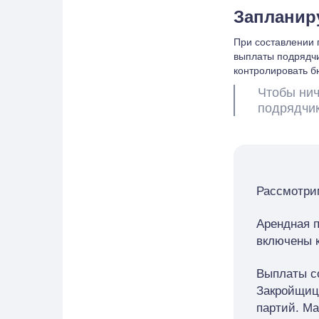
Запланир
При составлении 
выплаты подрядчи
контролировать б
Чтобы нич
подрядчик
Рассмотри
Арендная п
включены 
Выплаты с
Закройщице
партий. Ма