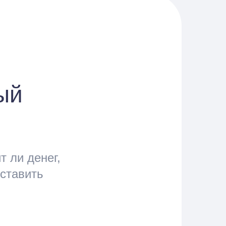
ый
 ли денег,
оставить