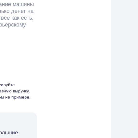
вание машины
лько денег на
всё как есть,
урьерскому
сируйте
евную выручку.
ём на примере.
большие