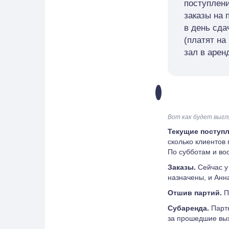
поступлени
заказы на 
в день сда
(платят на
зал в арен
Вот как будет выгл
Текущие поступ
сколько клиентов 
По субботам и во
Заказы.
Сейчас у
назначены, и Анн
Отшив партий.
П
Субаренда.
Партн
за прошедшие вы