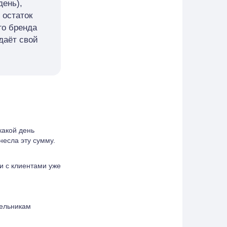
день),
 остаток
го бренда
даёт свой
какой день
несла эту сумму.
и с клиентами уже
дельникам