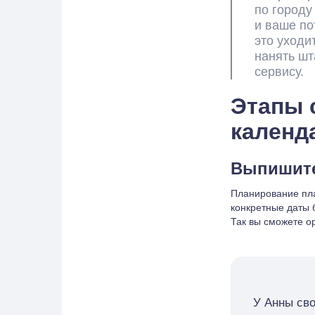
по городу
и ваше по
это уходи
нанять шт
сервису.
Этапы 
календ
Выпишите 
Планирование пла
конкретные даты 
Так вы сможете о
У Анны сво