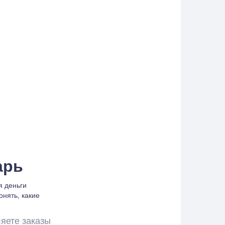
арь
я деньги
онять, какие
ляете заказы