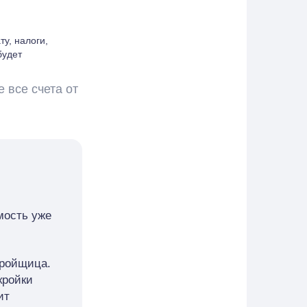
у, налоги,
будет
е все счета от
мость уже
кройщица.
кройки
ит