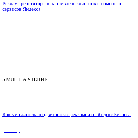
Реклама репетитора: как привлечь клиентов с помощью
сервисов Яндекса
5 МИН НА ЧТЕНИЕ
Как мини-отель продвигается с рекламой от Яндекс Бизнеса
Сервис для тех, кто хочет сам настраивать и контролировать
рекламу