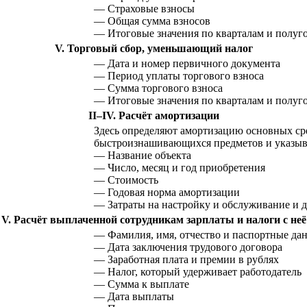
— Страховые взносы
— Общая сумма взносов
— Итоговые значения по кварталам и полуг
V. Торговый сбор, уменьшающий налог
— Дата и номер первичного документа
— Период уплаты торгового взноса
— Сумма торгового взноса
— Итоговые значения по кварталам и полуг
II–IV. Расчёт амортизации
Здесь определяют амортизацию основных ср
быстроизнашивающихся предметов и указыв
— Название объекта
— Число, месяц и год приобретения
— Стоимость
— Годовая норма амортизации
— Затраты на настройку и обслуживание и д
V. Расчёт выплаченной сотрудникам зарплаты и налоги с неё
— Фамилия, имя, отчество и паспортные да
— Дата заключения трудового договора
— Заработная плата и премии в рублях
— Налог, который удерживает работодатель
— Сумма к выплате
— Дата выплаты