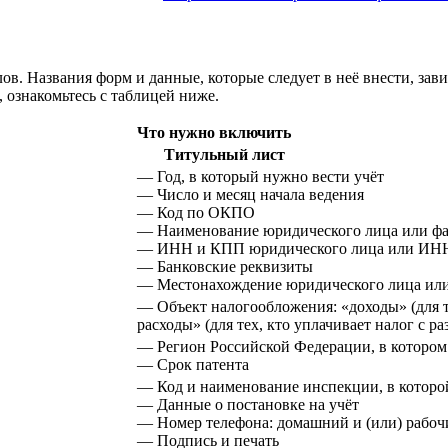
лов. Названия форм и данные, которые следует в неё внести, зав
ознакомьтесь с таблицей ниже.
Что нужно включить
Титульный лист
— Год, в который нужно вести учёт
— Число и месяц начала ведения
— Код по ОКПО
— Наименование юридического лица или фа
— ИНН и КПП юридического лица или ИНН
— Банковские реквизиты
— Местонахождение юридического лица ил
— Объект налогообложения: «доходы» (для т
расходы» (для тех, кто уплачивает налог с 
— Регион Российской Федерации, в котором
— Срок патента
— Код и наименование инспекции, в которо
— Данные о постановке на учёт
— Номер телефона: домашний и (или) рабоч
— Подпись и печать