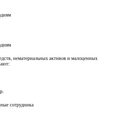
одиям
одиям
едств, нематериальных активов и малоценных
ают:
р.
нные сотрудника