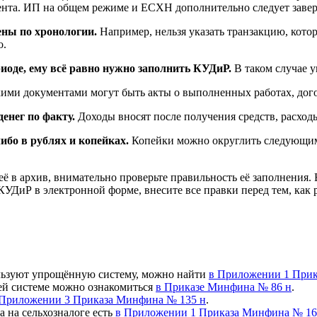
мента. ИП на общем режиме и ЕСХН дополнительно следует завер
ены по хронологии.
Например, нельзя указать транзакцию, котор
о.
иоде, ему всё равно нужно заполнить КУДиР.
В таком случае у
ими документами могут быть акты о выполненных работах, догов
енег по факту.
Доходы вносят после получения средств, расход
ибо в рублях и копейках.
Копейки можно округлить следующим 
её в архив, внимательно проверьте правильность её заполнения
КУДиР в электронной форме, внесите все правки перед тем, как р
льзуют упрощённую систему, можно найти
в Приложении 1 Прик
ей системе можно ознакомиться
в Приказе Минфина № 86 н
.
 Приложении 3 Приказа Минфина № 135 н
.
а на сельхозналоге есть
в Приложении 1 Приказа Минфина № 16