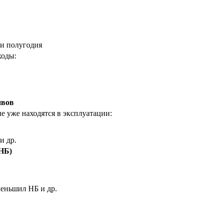
 и полугодия
ходы:
ивов
 уже находятся в эксплуатации:
и др.
НБ)
еньшил НБ и др.