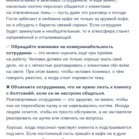
внимательных и вежливых сотрудников. А ещё важно,
насколько охотно персонал общается с клиентами
на отвлечённые темы — пусть даже это разговор о погоде.
Гости забегают в любимое кафе не только за кружкой кофе,
но и обсудить с бариста свежий сериал. Если сотрудник
будет замкнутым и необщительным, то и атмосфера станет
напряжённой и отталкивающей.
✅
Обращайте внимание на коммуникабельность
сотрудника
— это можно оценить ещё при приёме
на работу. Человек должен не только хорошо знать своё
дело, но и с лёгкостью разговаривать с клиентами обо всём
на свете. При этом важно, чтобы человек понимал, о чём
говорить уместно, а когда стоит перевести тему.
❌ Объясните сотрудникам, что не нужно лезть к клиенту
с болтовнёй, если он не настроен общаться.
Разговорчивые
сотрудники — это здорово, но важно, чтобы
они не перегибали палку и не навязывались гостям. Иногда
людям хочется, чтобы их просто обслужили, а не заставляли
реагировать на шутки или отвечать на вопросы.
Хорошо, когда персонал чувствует клиента и подстраивается
под него. Если постоянный гость пришёл в кафе не в духе