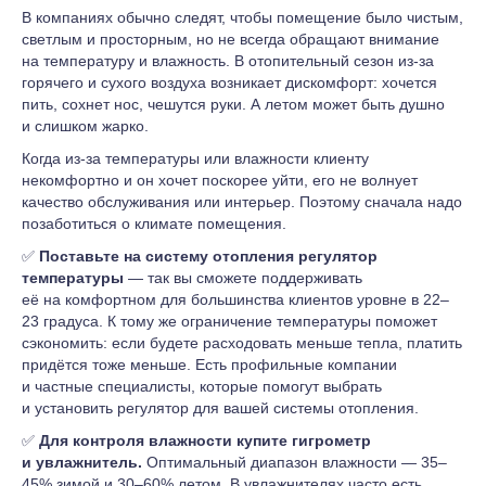
В компаниях обычно следят, чтобы помещение было чистым,
светлым и просторным, но не всегда обращают внимание
на температуру и влажность. В отопительный сезон из-за
горячего и сухого воздуха возникает дискомфорт: хочется
пить, сохнет нос, чешутся руки. А летом может быть душно
и слишком жарко.
Когда из-за температуры или влажности клиенту
некомфортно и он хочет поскорее уйти, его не волнует
качество обслуживания или интерьер. Поэтому сначала надо
позаботиться о климате помещения.
✅
Поставьте на систему отопления регулятор
температуры
— так вы сможете поддерживать
её на комфортном для большинства клиентов уровне в 22–
23 градуса. К тому же ограничение температуры поможет
сэкономить: если будете расходовать меньше тепла, платить
придётся тоже меньше. Есть профильные компании
и частные специалисты, которые помогут выбрать
и установить регулятор для вашей системы отопления.
✅
Для контроля влажности купите гигрометр
и увлажнитель.
Оптимальный диапазон влажности — 35–
45% зимой и 30–60% летом. В увлажнителях часто есть