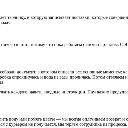
ёт табличку, в которую записывает доставки, которые совершил
роже.
икого в штат, потому что пока работаем с ними парт-тайм. С 
обрали документ, в котором описали все основные моменты: как
оробка опрокинулась и вода из вазы пролилась. Потом отвечаем н
аз.
жать каждого, давать вводные инструкции. Нам важно предупреди
лить воду или помять цветы — мы всегда оплачиваем возврат и о
ся с курьером не получается, мы теряем сотрудника из процесса.