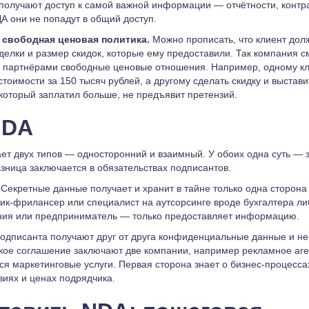
получают доступ к самой важной информации — отчётности, контр
ДА они не попадут в общий доступ.
 свободная ценовая политика.
Можно прописать, что клиент дол
сделки и размер скидок, которые ему предоставили. Так компания с
и партнёрами свободные ценовые отношения. Например, одному кл
стоимости за 150 тысяч рублей, а другому сделать скидку и выстави
 который заплатил больше, не предъявит претензий.
NDA
ет двух типов — односторонний и взаимный. У обоих одна суть — 
азница заключается в обязательствах подписантов.
Секретные данные получает и хранит в тайне только одна сторона
ник-фрилансер или специалист на аутсорсинге вроде бухгалтера ли
ния или предприниматель — только предоставляет информацию.
одписанта получают друг от друга конфиденциальные данные и н
акое соглашение заключают две компании, например рекламное аген
ся маркетинговые услуги. Первая сторона знает о бизнес-процесса
виях и ценах подрядчика.