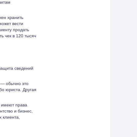
актам
жен хранить
может вести
иенту продать
ть чек в 120 тысяч
защита сведений
 — обычно это
бо юриста. Другая
е имеют права
тство и бизнес,
х клиента,