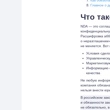
Как обезопа
Главное о 
Что та
NDA — это соглаш
конфиденциальную
Расшифровка аббр
о неразглашении»
не меняется. Вот
Условия сдело
Управленческу
Маркетингову
Информацию о
качества
Не любую информ
компания обязана
нельзя внести юр
В российском зак
и обязанности за
не обязательно, 