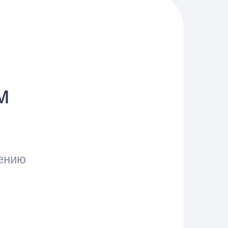
м
нению