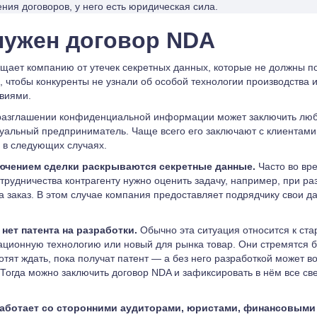
ния договоров, у него есть юридическая сила.
нужен договор NDA
ает компанию от утечек секретных данных, которые не должны по
, чтобы конкуренты не узнали об особой технологии производства 
виями.
разглашении конфиденциальной информации может заключить лю
уальный предприниматель. Чаще всего его заключают с клиентами
 в следующих случаях.
лючением сделки раскрываются секретные данные.
Часто во вр
трудничества контрагенту нужно оценить задачу, например, при ра
а заказ. В этом случае компания предоставляет подрядчику свои д
 нет патента на разработки.
Обычно эта ситуация относится к ста
ционную технологию или новый для рынка товар. Они стремятся б
отят ждать, пока получат патент — а без него разработкой может в
 Тогда можно заключить договор NDA и зафиксировать в нём все св
аботает со сторонними аудиторами, юристами, финансовыми 