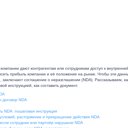
 компании дают контрагентам или сотрудникам доступ к внутренн
исеть прибыль компании и её положение на рынке. Чтобы эти данн
п, заключают соглашение о неразглашении (NDA). Рассказываем, ка
ой инструкцией, как составить документ.
NDA
н договор NDA
ть NDA: пошаговая инструкция
условий, расторжение и прекращение действия NDA
 если сотрудник или партнёр нарушили NDA