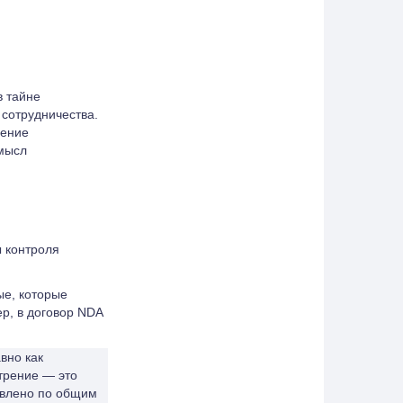
в тайне
сотрудничества.
шение
смысл
 контроля
е, которые
р, в договор NDA
вно как
отрение — это
тавлено по общим