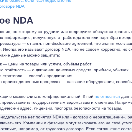
сить бизнес, если NDA недостаточно
договоре NDA
кое NDA
ение, по которому сотрудники или подрядчики обязуются хранить 
 информацию, полученную от работодателя или партнёра в ходе 
евиатуры — от англ. non-disclosure agreement, что значит «согла
. Иногда его называют договор NDA, что не совсем корректно, но 
 какие данные можно защитить:
к — цены на товары или услуги, объёмы работ
ю отчётность — о движении денежных средств, прибыли, убытках
ю стратегию — способы продвижения
 производственных процессах — название оборудования, способы
ацию можно считать конфиденциальной. К ней
не относятся
данны
 предоставлять государственным ведомствам и клиентам. Наприме
идический адрес, лицензии, паспорта безопасности на товары.
онодательстве нет понятия NDA или «договор о неразглашении», ра
ключать его. Компании и физлица могут заключать его на своё усм
в отличие, например, от трудового договора. Если соглашение сос