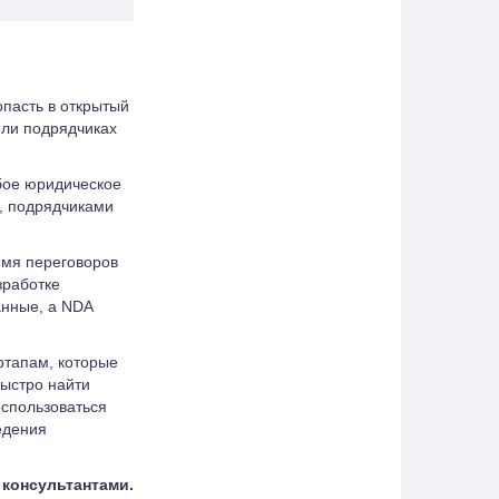
пасть в открытый
или подрядчиках
бое юридическое
, подрядчиками
емя переговоров
зработке
анные, а NDA
ртапам, которые
ыстро найти
оспользоваться
едения
консультантами.