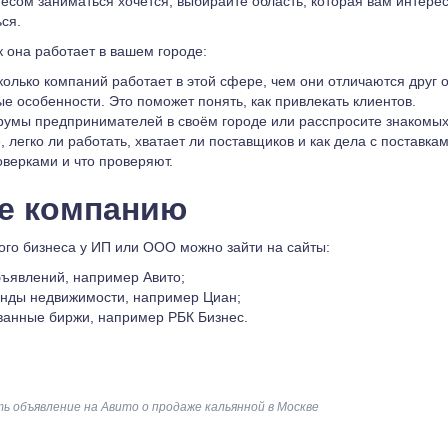
несом заниматься хочется, выбирайте область, которая вам интерес
ся.
к она работает в вашем городе:
колько компаний работает в этой сфере, чем они отличаются друг о
ые особенности. Это поможет понять, как привлекать клиентов.
умы предпринимателей в своём городе или расспросите знакомых
, легко ли работать, хватает ли поставщиков и как дела с поставкам
оверками и что проверяют.
е компанию
вого бизнеса у ИП или ООО можно зайти на сайты:
ъявлений, например Авито;
енды недвижимости, например Циан;
ванные биржи, например РБК Бизнес.
ь объявление на Авито о продаже кальянной в Москве