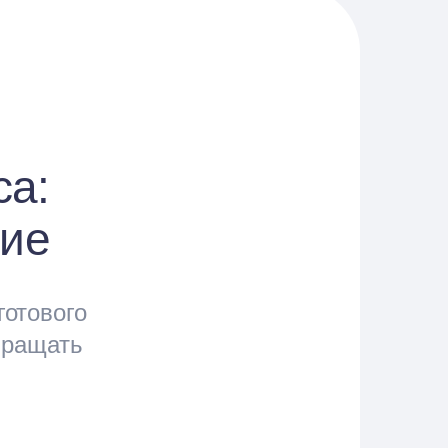
са:
ние
готового
бращать