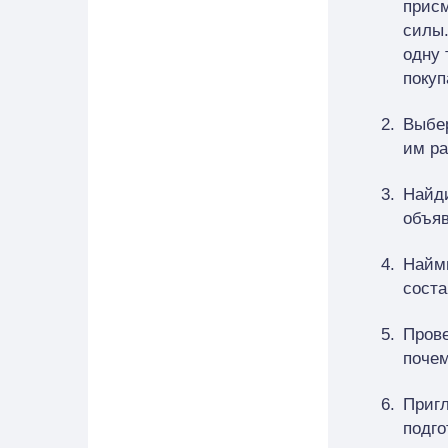
присм
силы.
одну 
покуп
Выбер
им ра
Найди
объяв
Найми
соста
Прове
почем
Пригл
подго