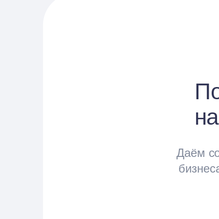
По
на
Даём со
бизнес