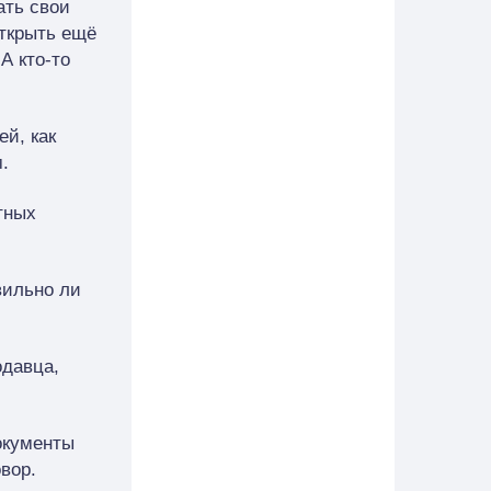
ать свои
открыть ещё
А кто-то
й, как
.
тных
вильно ли
одавца,
окументы
вор.