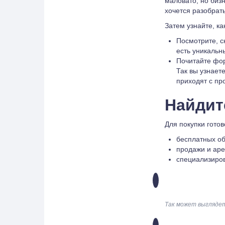
маловато, но биз
хочется разобрать
Затем узнайте, ка
Посмотрите, с
есть уникальн
Почитайте фор
Так вы узнаете
приходят с пр
Найдит
Для покупки гото
бесплатных об
продажи и ар
специализиро
Так может выглядет