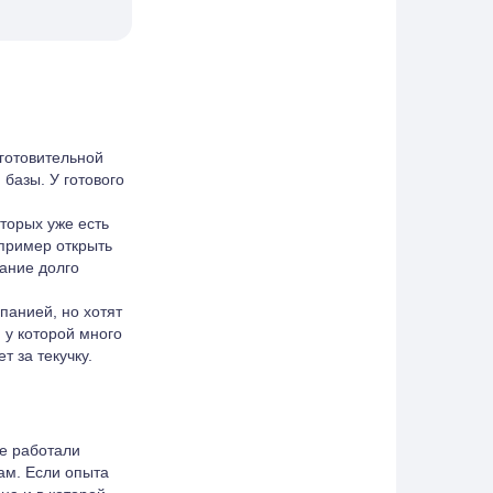
готовительной
базы. У готового
торых уже есть
апример открыть
ание долго
панией, но хотят
 у которой много
 за текучку.
ше работали
ам. Если опыта