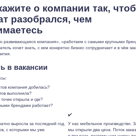
кажите о компании так, что
ат разобрался, чем
имаетесь
о развивающаяся компания», «работаем с самыми крупными брен
атель хочет знать, с кем конкретно бизнес сотрудничает и в чём за
вития.
ть в вакансии
осы:
атов компания добилась?
тов выполнила?
 точек открыла и где?
пными брендами работает?
✔️
атно выросла за последний год.
У нас мебельное производство. 
ов, с которыми мы уже
мы открыли два цеха. Поток зака
в три раза, поэтому нам нужен д