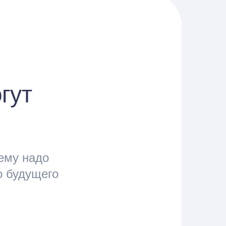
гут
ему надо
о будущего