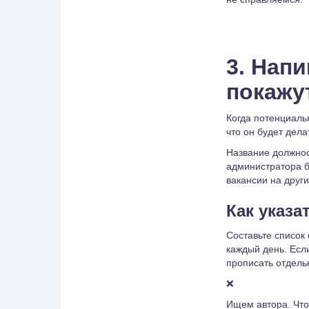
3. Нап
покажу
Когда потенциаль
что он будет дела
Название должнос
администратора б
вакансии на други
Как указа
Составьте список
каждый день. Если
прописать отдель
❌
Ищем автора. Что