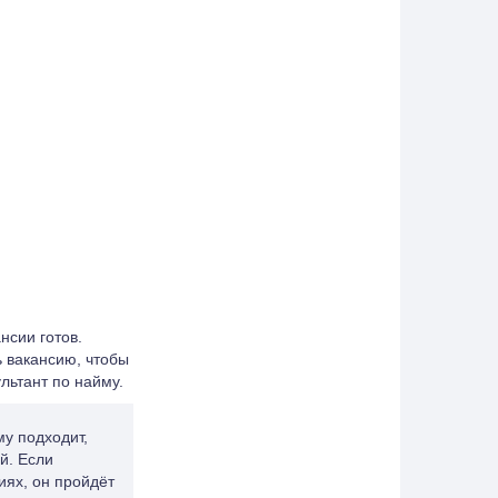
нсии готов.
ть вакансию, чтобы
льтант по найму.
му подходит,
й. Если
иях, он пройдёт