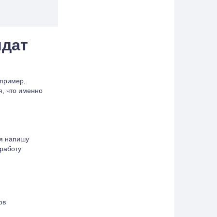
идат
апример,
я, что именно
 я напишу
 работу
ов