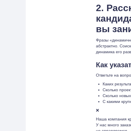
2. Расс
кандид
вы зан
Фразы «динамичн
абстрактно. Соиск
динамика его раз
Как указа
Ответьте на вопр
Каких результ
Сколько проек
Сколько новых
С какими кру
❌
Наша компания кр
У нас много заказ
не справляемся.