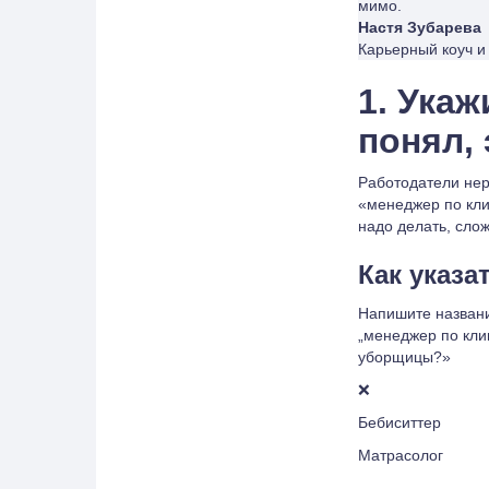
мимо.
Настя Зубарева
Карьерный коуч и
1. Ука
понял, 
Работодатели нер
«менеджер по кли
надо делать, слож
Как указа
Напишите названи
„менеджер по кли
уборщицы?»
❌
Бебиситтер
Матрасолог