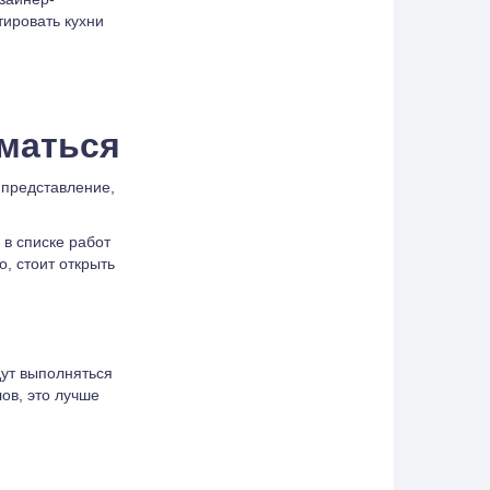
тировать кухни
иматься
 представление,
 в списке работ
, стоит открыть
дут выполняться
ов, это лучше