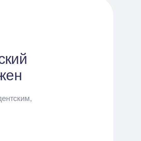
ский
ужен
дентским,