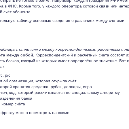
 открыть не только в банке. Например, каждый гражданин РФ имеет
а в ФНС. Кроме того, у каждого оператора сотовой связи или инт
й счёт абонента.
тельную таблицу основные сведения о различиях между счетами.
аблица с отличиями между корреспондентским, расчётным и л
ета между собой.
Корреспондентский и расчётный счета состоят и
ть блоков, каждый из которых имеет определённое значение. Вот
ах:
с, р/с
 об организации, которая открыла счёт
оторой хранятся средства: рубли, доллары, евро
люч, код, который рассчитывается по специальному алгоритму
азделения банка
 номер счёта
фровку можно посмотреть на схеме.