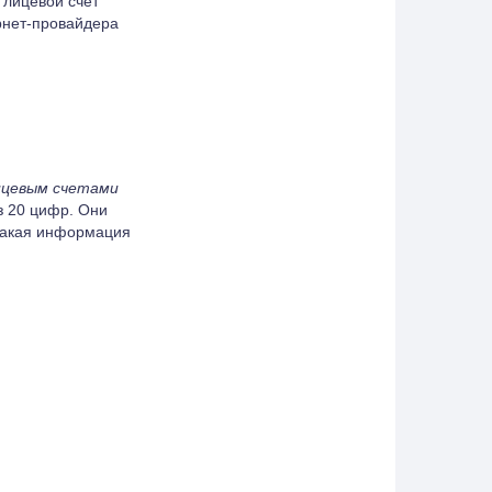
 лицевой счёт
ернет-провайдера
ицевым счетами
з 20 цифр. Они
 какая информация