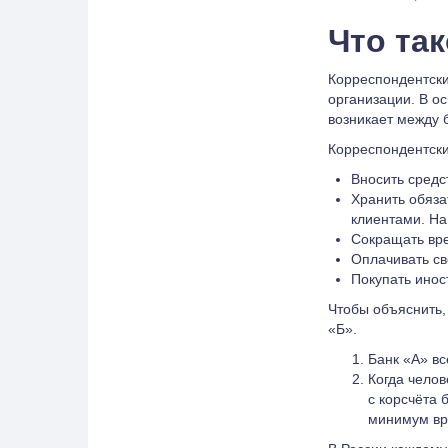
Что та
Корреспондентски
организации. В о
возникает между 
Корреспондентски
Вносить средс
Хранить обяза
клиентами. На
Сокращать вр
Оплачивать св
Покупать инос
Чтобы объяснить, 
«Б».
Банк «А» вс
Когда челов
с корсчёта 
минимум вр