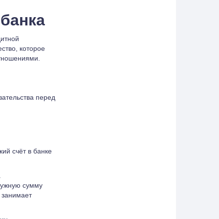
 банка
дитной
ство, которое
отношениями.
зательства перед
кий счёт в банке
.
 нужную сумму
я занимает