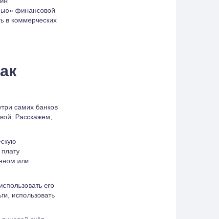
дин
исью» финансовой
ть в коммерческих
как
утри самих банков
евой. Расскажем,
ескую
 плату
енном или
использовать его
ги, использовать