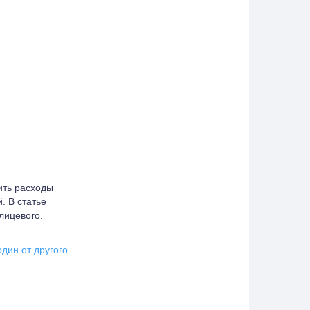
ить расходы
. В статье
лицевого.
один от другого