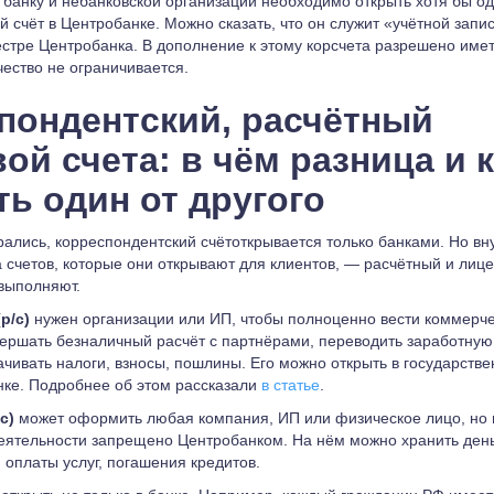
 банку и небанковской организации необходимо открыть хотя бы о
й счёт в Центробанке. Можно сказать, что он служит «учётной зап
естре Центробанка. В дополнение к этому корсчета разрешено име
чество не ограничивается.
пондентский, расчётный
ой счета: в чём разница и 
ть один от другого
рались, корреспондентский счётоткрывается только банками. Но вн
а счетов, которые они открывают для клиентов, — расчётный и лиц
 выполняют.
(р/с)
нужен организации или ИП, чтобы полноценно вести коммерч
вершать безналичный расчёт с партнёрами, переводить заработную
ачивать налоги, взносы, пошлины. Его можно открыть в государств
ке. Подробнее об этом рассказали
в статье
.
/с)
может оформить любая компания, ИП или физическое лицо, но 
еятельности запрещено Центробанком. На нём можно хранить день
 оплаты услуг, погашения кредитов.