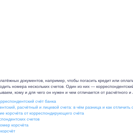
латёжных документов, например, чтобы погасить кредит или оплат
одить номера нескольких счетов. Один из них — корреспондентский
ваем, кому и для чего он нужен и чем отличается от расчётного и 
орреспондентский счёт банка
нтский, расчётный и лицевой счета: в чём разница и как отличить 
ие корсчёта от корреспондирующего счёта
спондентских счетов
номер корсч
ёта
 корсч
ёт