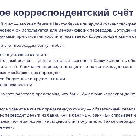
кое корреспондентский счёт
й счёт — это счёт банка в Центробанке или другой финансово-кре
сновном он используется для межбанковских переводов. Сотрудниче
банками при открытии корсчёта, называется корреспондентскими 
й счёт необходим банку, чтобы:
тва в уставный капитал.
тельный резерв — деньги, которые позволяют банку исполнять обя
 этот счёт банк также переводит проценты от клиентских депозитов.
емя межбанковских переводов.
ои бюджетные и другие платежи.
транную валюту.
как это работает, представим, что банк «А» открыл корреспондентс
егда хранит на счёте определённую сумму — обязательный резерв
ек переводит деньги из банка «А» в банк «Б», банк «Б» списывает
банка «А» и зачисляет на лицевой счёт получателя. Такая операци
емени.