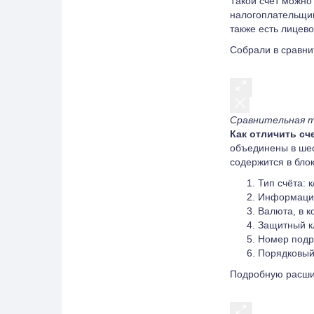
Такой счёт можно
налогоплательщик
также есть лицево
Собрали в сравни
Сравнительная т
Как отличить сч
объединены в шес
содержится в блок
Тип счёта: к/
Информация
Валюта, в к
Защитный к
Номер подр
Порядковый
Подробную расши