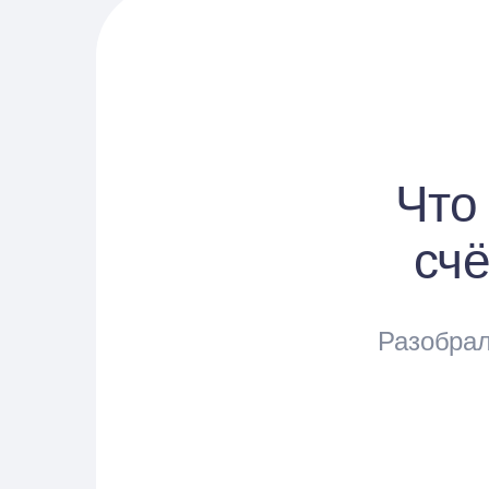
Что
счё
Разобрал