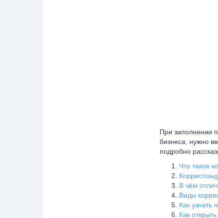
При заполнении п
бизнеса, нужно вв
подробно рассказы
Что такое к
Корреспонде
В чём отлич
Виды корре
Как узнать 
Как открыть