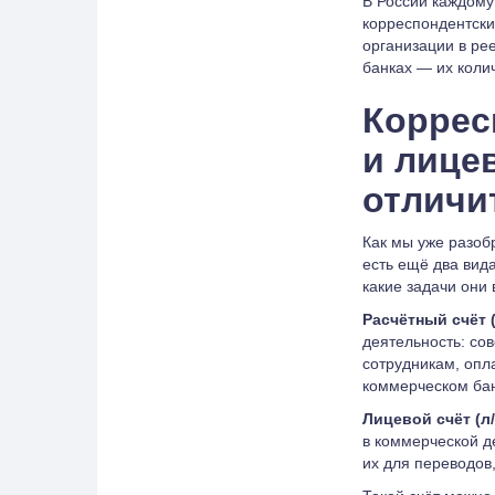
В России каждому
корреспондентски
организации в ре
банках — их коли
Коррес
и лицев
отличи
Как мы уже разоб
есть ещё два вид
какие задачи они
Расчётный счёт 
деятельность: со
сотрудникам, опл
коммерческом бан
Лицевой счёт (л
в коммерческой д
их для переводов,